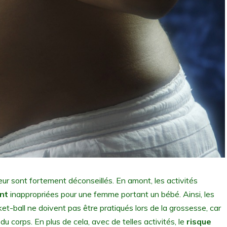
leur sont fortement déconseillés. En amont, les activités
nt
inappropriées pour une femme portant un bébé. Ainsi, les
sket-ball ne doivent pas être pratiqués lors de la grossesse, car
corps. En plus de cela, avec de telles activités, le
risque