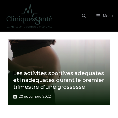
Aller
au
Menu
contenu
Les activites sportives adequates
et inadequates durant le premier
trimestre d’une grossesse
20 novembre 2022